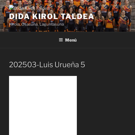
Saltar
al
DIDA KIROL TALDEA
contenido
Kirola, Osasuna, Laguntasuna
Menú
202503-Luis Urueña 5