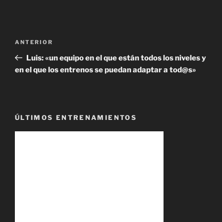
Navegación
Entrada
ANTERIOR
de
anterior:
Luis: «un equipo en el que están todos los niveles y
entradas
en el que los entrenos se puedan adaptar a tod@s»
ÚLTIMOS ENTRENAMIENTOS