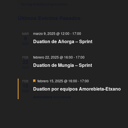
C
e
No hay eventos programados.
l
a
e
Últimos Eventos Pasados
l
c
c
e
marzo 9, 2025 @ 12:00
-
17:00
MAR
i
9
n
Duatlon de Añorga – Sprint
o
2025
n
d
a
febrero 22, 2025 @ 16:00
-
17:00
FEB
a
22
l
Duatlon de Mungia – Sprint
2025
a
r
f
i
D
febrero 15, 2025 @ 16:00
-
17:00
FEB
e
15
e
Duatlon por equipos Amorebieta-Etxano
c
s
o
2025
t
h
Amorebieta
Amorebieta
a
d
a
c
a
.
e
d
o
E