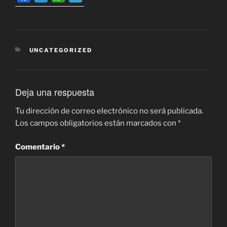
a
w
h
e
c
i
a
l
e
t
t
e
b
t
s
g
CATEGORÍAS
UNCATEGORIZED
o
e
A
r
o
r
p
a
k
p
m
Deja una respuesta
Tu dirección de correo electrónico no será publicada.
Los campos obligatorios están marcados con
*
Comentario
*