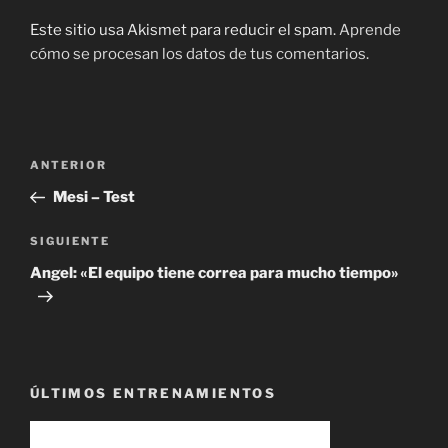
Este sitio usa Akismet para reducir el spam.
Aprende
cómo se procesan los datos de tus comentarios.
Navegación
Entrada
ANTERIOR
de
anterior:
Mesi – Test
entradas
Siguiente
SIGUIENTE
entrada
Angel: «El equipo tiene correa para mucho tiempo»
ÚLTIMOS ENTRENAMIENTOS