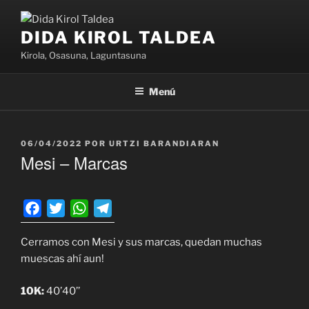
Saltar
al
DIDA KIROL TALDEA
contenido
Kirola, Osasuna, Laguntasuna
Menú
PUBLICADO
06/04/2022
POR
URTZI BARANDIARAN
EL
Mesi – Marcas
F
T
W
T
a
w
h
e
Cerramos con Mesi y sus marcas, quedan muchas
c
i
a
l
muescas ahí aun!
e
t
t
e
b
t
s
g
10K:
40’40’’
o
e
A
r