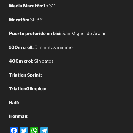
o
r
p
a
Media Maratón:
1h 31’
k
p
m
Maratón:
3h 36’
Puerto preferido en bici:
San Miguel de Aralar
100m croll:
5 minutos mínimo
400m crol:
Sin datos
Triatlon Sprint:
TriatlonOlimpico:
Half:
Ironman:
F
T
W
T