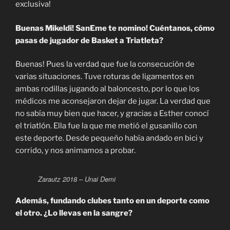
exclusiva!
b
t
s
g
o
e
A
r
Buenas Mikeldi! SanEme te nomino! Cuéntanos, cómo
o
r
p
a
pasas de jugador de Basket a Triatleta?
k
p
m
Buenas! Pues la verdad que fue la consecución de
varias situaciones. Tuve roturas de ligamentos en
ambas rodillas jugando al baloncesto, por lo que los
médicos me aconsejaron dejar de jugar. La verdad que
no sabía muy bien que hacer, y gracias a Esther conocí
el triatlón. Ella fue la que me metió el gusanillo con
este deporte. Desde pequeño había andado en bici y
corrido, y nos animamos a probar.
Zarautz 2018 – Unai Demi
Además, fundando clubes tanto en un deporte como
el otro. ¿Lo llevas en la sangre?