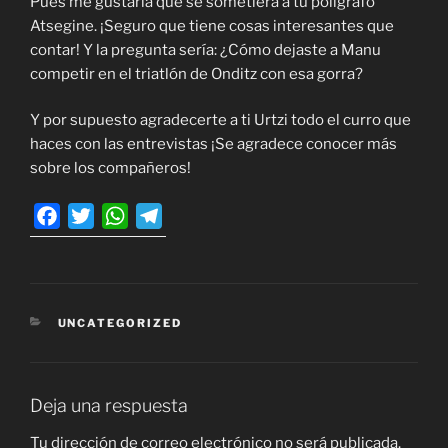
Pues me gustaría que se sometiera a tu polígrafo
Atsegine. ¡Seguro que tiene cosas interesantes que
contar! Y la pregunta sería: ¿Cómo dejaste a Manu
competir en el triatlón de Onditz con esa gorra?
Y por supuesto agradecerte a ti Urtzi todo el curro que
haces con las entrevistas ¡Se agradece conocer más
sobre los compañeros!
F
T
W
T
a
w
h
e
c
i
a
l
e
t
t
e
b
t
s
g
CATEGORÍAS
UNCATEGORIZED
o
e
A
r
o
r
p
a
k
p
m
Deja una respuesta
Tu dirección de correo electrónico no será publicada.