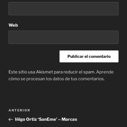
Web
Este sitio usa Akismet para reducir el spam.
Aprende
cómo se procesan los datos de tus comentarios.
Navegación
Entrada
ANTERIOR
de
anterior:
Iñigo Ortiz ‘SanEme’ – Marcas
entradas