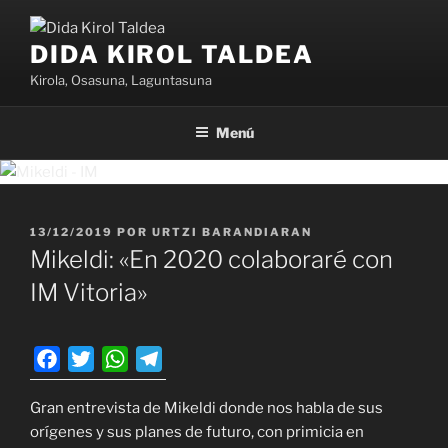
Saltar
al
DIDA KIROL TALDEA
contenido
Kirola, Osasuna, Laguntasuna
Menú
PUBLICADO
13/12/2019
POR
URTZI BARANDIARAN
EL
Mikeldi: «En 2020 colaboraré con
IM Vitoria»
F
T
W
T
a
w
h
e
Gran entrevista de Mikeldi donde nos habla de sus
c
i
a
l
orígenes y sus planes de futuro, con primicia en
e
t
t
e