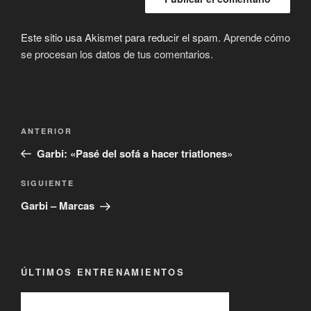
Este sitio usa Akismet para reducir el spam.
Aprende cómo
se procesan los datos de tus comentarios.
Navegación
Entrada
ANTERIOR
de
anterior:
Garbi: «Pasé del sofá a hacer triatlones»
entradas
Siguiente
SIGUIENTE
entrada
Garbi – Marcas
ÚLTIMOS ENTRENAMIENTOS