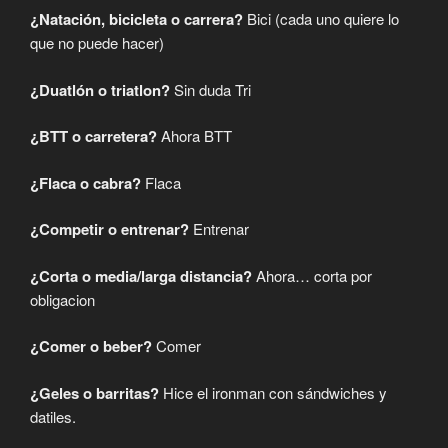
o
r
p
a
¿Natación, bicicleta o carrera?
Bici (cada uno quiere lo
k
p
m
que no puede hacer)
¿Duatlón o triatlon?
Sin duda Tri
¿BTT o carretera?
Ahora BTT
¿Flaca o cabra?
Flaca
¿Competir o entrenar?
Entrenar
¿Corta o media/larga distancia?
Ahora… corta por
obligacion
¿Comer o beber?
Comer
¿Geles o barritas?
Hice el ironman con sándwiches y
datiles.