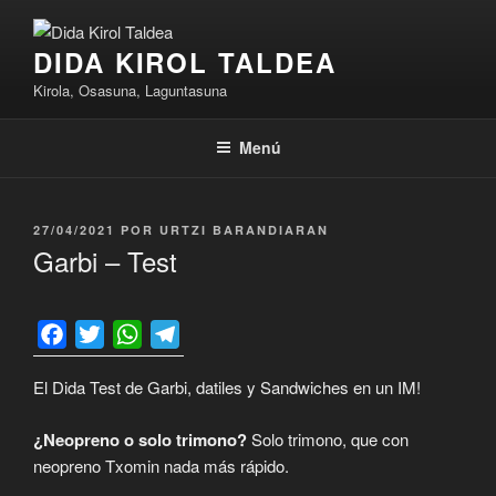
Saltar
al
DIDA KIROL TALDEA
contenido
Kirola, Osasuna, Laguntasuna
Menú
PUBLICADO
27/04/2021
POR
URTZI BARANDIARAN
EL
Garbi – Test
F
T
W
T
a
w
h
e
El Dida Test de Garbi, datiles y Sandwiches en un IM!
c
i
a
l
e
t
t
e
¿Neopreno o solo trimono?
Solo trimono, que con
b
t
s
g
neopreno Txomin nada más rápido.
o
e
A
r