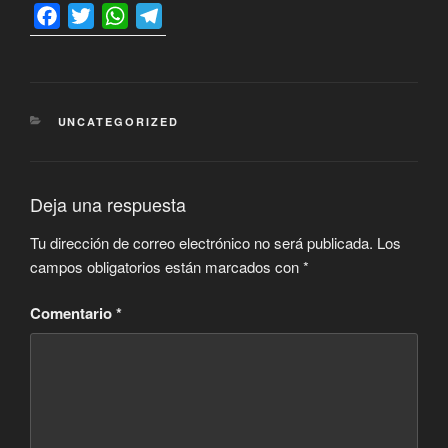
F
T
W
T
a
w
h
e
c
i
a
l
e
t
t
e
b
t
s
g
CATEGORÍAS
UNCATEGORIZED
o
e
A
r
o
r
p
a
k
p
m
Deja una respuesta
Tu dirección de correo electrónico no será publicada.
Los
campos obligatorios están marcados con
*
Comentario
*