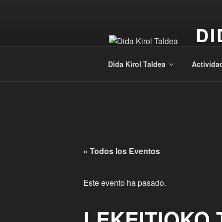
Saltar
al
DI
contenido
Kirola
Dida Kirol Taldea
Activida
« Todos los Eventos
Este evento ha pasado.
LEKEITIOKO 