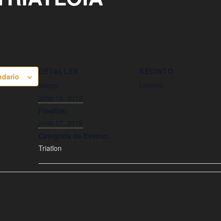
DETALLES
RECINTO
ndario
Lekeitio
Inicio:
junio 16, 2018
Finaliza:
junio 17, 2018
Categoría de Evento:
Triatlon