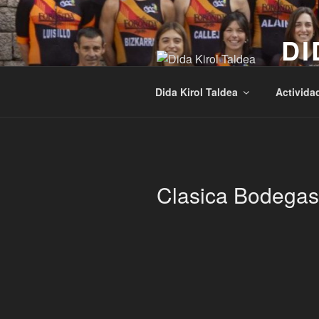
Saltar
al
DI
contenido
Kirola
Dida Kirol Taldea
Activida
Clasica Bodegas