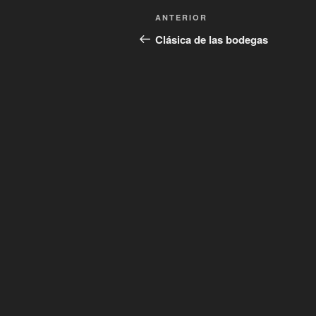
Navegación
Entrada
ANTERIOR
de
anterior:
Clásica de las bodegas
entradas