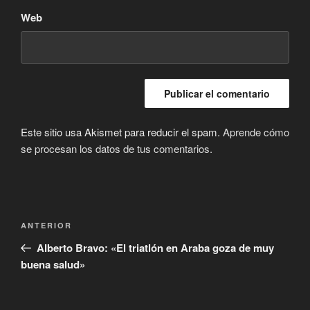
Web
Este sitio usa Akismet para reducir el spam.
Aprende cómo
se procesan los datos de tus comentarios.
Navegación
Entrada
ANTERIOR
de
anterior:
Alberto Bravo: «El triatlón en Araba goza de muy
entradas
buena salud»