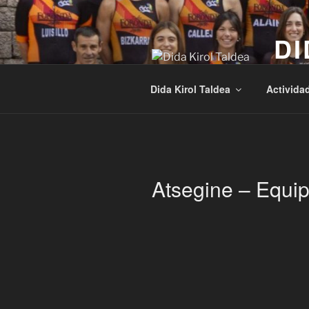
Saltar
al
DI
contenido
Kirola
Dida Kirol Taldea
Activida
Atsegine – Equi