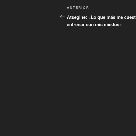
Navegación
Entrada
ANTERIOR
de
anterior:
Atsegine: «Lo que más me cuest
entrenar son mis miedos»
entradas