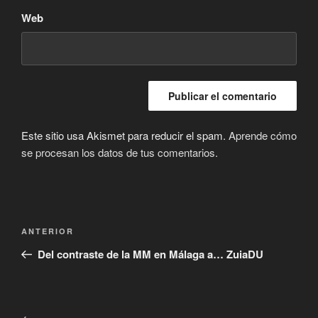
Web
Este sitio usa Akismet para reducir el spam.
Aprende cómo
se procesan los datos de tus comentarios.
Navegación
Entrada
ANTERIOR
de
anterior:
Del contraste de la MM en Málaga a… ZuiaDU
entradas