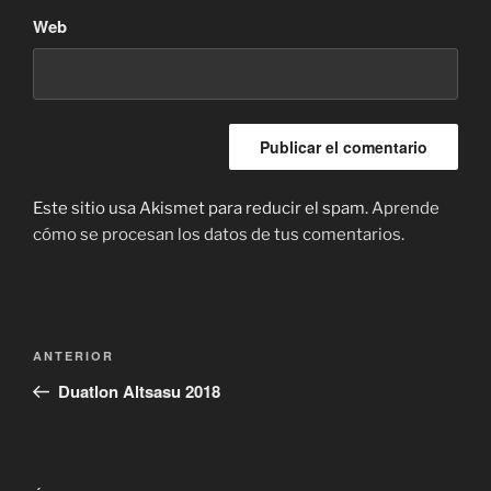
Web
Este sitio usa Akismet para reducir el spam.
Aprende
cómo se procesan los datos de tus comentarios.
Navegación
Entrada
ANTERIOR
de
anterior:
Duatlon Altsasu 2018
entradas