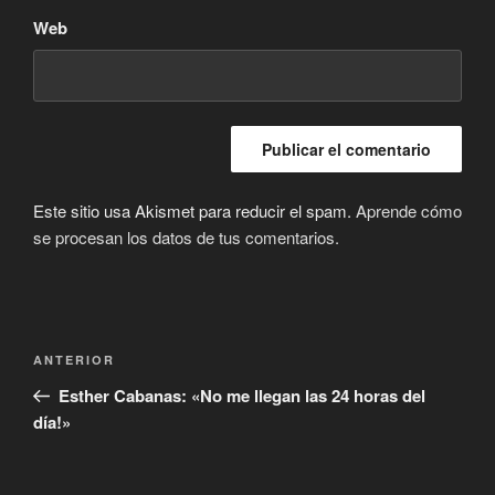
Web
Este sitio usa Akismet para reducir el spam.
Aprende cómo
se procesan los datos de tus comentarios.
Navegación
Entrada
ANTERIOR
de
anterior:
Esther Cabanas: «No me llegan las 24 horas del
entradas
día!»