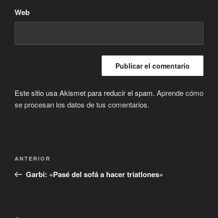
Web
Este sitio usa Akismet para reducir el spam.
Aprende cómo
se procesan los datos de tus comentarios.
Navegación
Entrada
ANTERIOR
de
anterior:
Garbi: «Pasé del sofá a hacer triatlones»
entradas