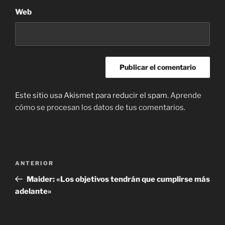
Web
Este sitio usa Akismet para reducir el spam.
Aprende
cómo se procesan los datos de tus comentarios.
Navegación
Entrada
ANTERIOR
de
anterior:
Maider: «Los objetivos tendrán que cumplirse más
entradas
adelante»