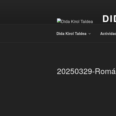
Saltar
al
DI
contenido
Kirola
Dida Kirol Taldea
Activida
20250329-Román