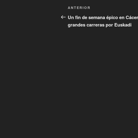
Navegación
Entrada
ANTERIOR
de
anterior:
Un fin de semana épico en Cácer
grandes carreras por Euskadi
entradas